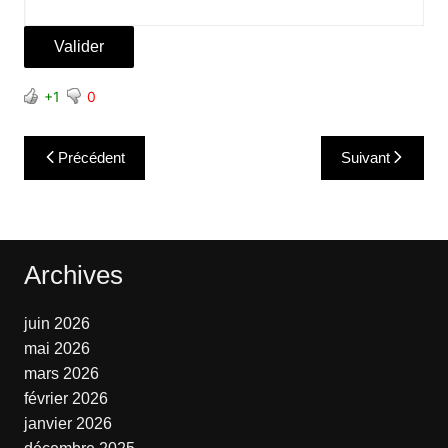
+1
0
Navigation
Précédent
Suivant
de
l’article
Archives
juin 2026
mai 2026
mars 2026
février 2026
janvier 2026