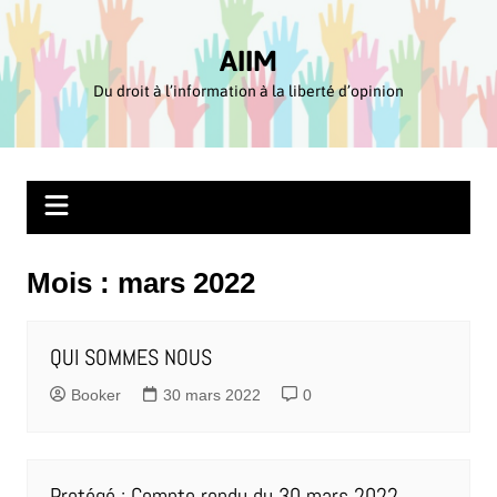
Aller
au
AIIM
contenu
Du droit à l’information à la liberté d’opinion
Mois :
mars 2022
QUI SOMMES NOUS
Booker
30 mars 2022
0
Protégé : Compte rendu du 30 mars 2022