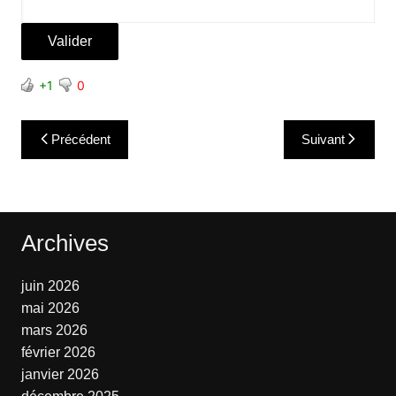
+1
0
Navigation
Précédent
Suivant
de
l’article
Archives
juin 2026
mai 2026
mars 2026
février 2026
janvier 2026