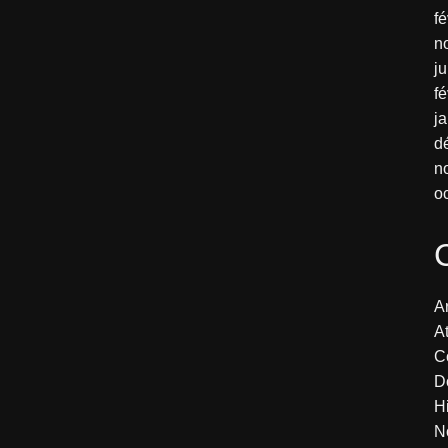
fé
n
j
fé
j
d
n
o
Ar
At
C
D
H
N