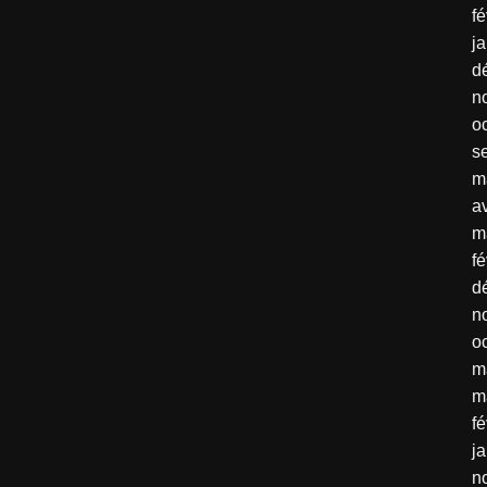
fé
j
d
n
o
s
m
av
m
fé
d
n
o
m
m
fé
j
n