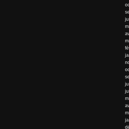
o
s
j
m
av
m
fé
j
n
o
s
ju
j
m
av
m
j
d