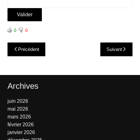
0
0
Navigation
Précédent
Suivant
de
l’article
Archives
juin 2026
mai 2026
mars 2026
février 2026
janvier 2026