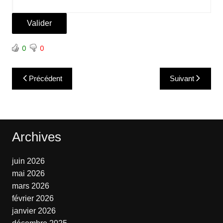
0
0
Navigation
Précédent
Suivant
de
l’article
Archives
juin 2026
mai 2026
mars 2026
février 2026
janvier 2026