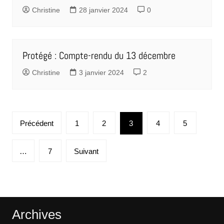
Christine
28 janvier 2024
0
Protégé : Compte-rendu du 13 décembre
Christine
3 janvier 2024
2
Pagination
Précédent
1
2
3
4
5
des
publications
…
7
Suivant
Archives