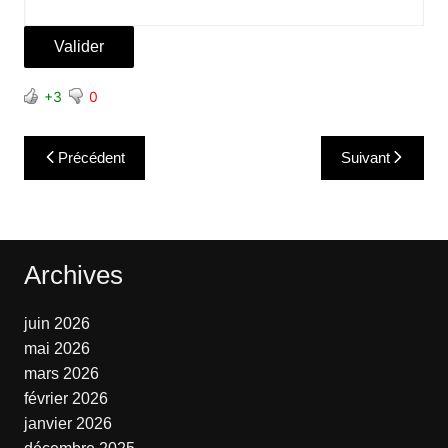
+3
0
Navigation
Précédent
Suivant
de
l’article
Archives
juin 2026
mai 2026
mars 2026
février 2026
janvier 2026