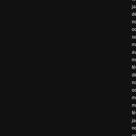
j
d
n
o
s
m
av
m
fé
d
n
o
m
m
fé
j
n
o