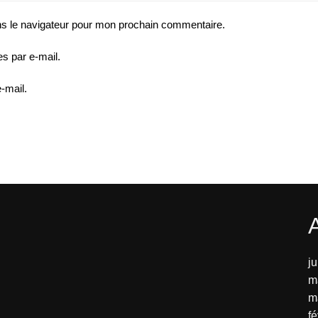
ns le navigateur pour mon prochain commentaire.
s par e-mail.
-mail.
j
m
m
fé