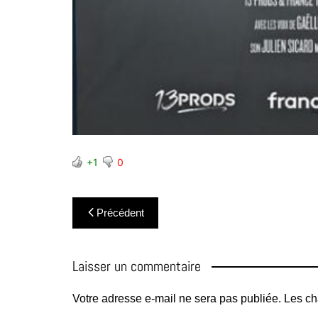
+1
0
Navigation
Précédent
de
l’article
Laisser un commentaire
Votre adresse e-mail ne sera pas publiée.
Les ch