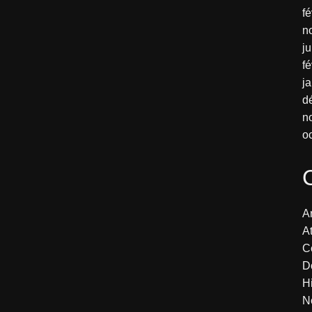
fé
n
j
fé
j
d
n
o
Ar
At
C
D
H
N