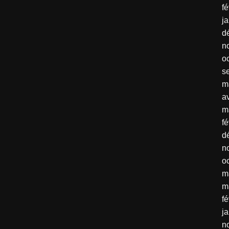
fé
j
d
n
o
s
m
av
m
fé
d
n
o
m
m
fé
j
n