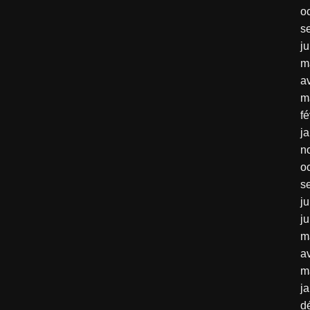
o
s
j
m
av
m
fé
j
n
o
s
ju
j
m
av
m
j
d