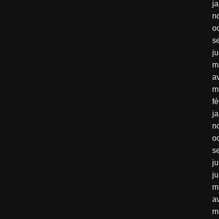
j
n
o
s
j
m
av
m
fé
j
n
o
s
ju
j
m
av
m