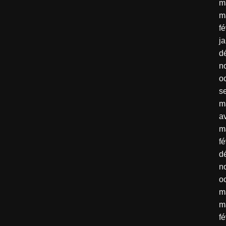
m
m
fé
j
d
n
o
s
m
av
m
fé
d
n
o
m
m
fé