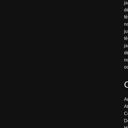
j
d
fé
n
j
fé
j
d
n
o
Ar
At
C
D
H