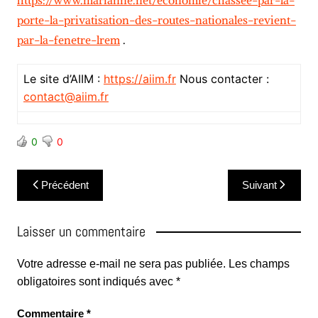
https://www.marianne.net/economie/chassee-par-la-
porte-la-privatisation-des-routes-nationales-revient-
par-la-fenetre-lrem
.
Le site d’AIIM :
https://aiim.fr
Nous contacter :
contact@aiim.fr
0
0
Navigation
Précédent
Suivant
de
l’article
Laisser un commentaire
Votre adresse e-mail ne sera pas publiée.
Les champs
obligatoires sont indiqués avec
*
Commentaire
*