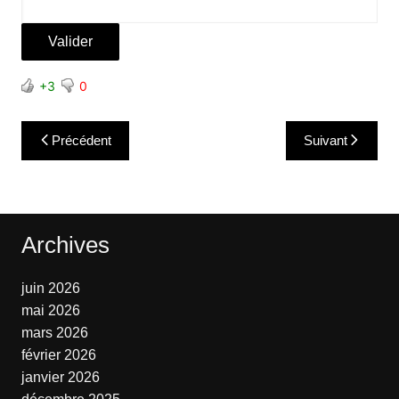
+3
0
Navigation
Précédent
Suivant
de
l’article
Archives
juin 2026
mai 2026
mars 2026
février 2026
janvier 2026